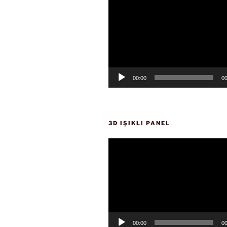
oynatıcı
00:00
00
3D IŞIKLI PANEL
Video
oynatıcı
00:00
00