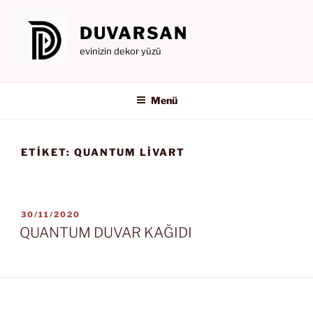
İçeriğe
geç
DUVARSAN
evinizin dekor yüzü
Menü
ETIKET:
QUANTUM LIVART
YAYIM
30/11/2020
TARIHI
QUANTUM DUVAR KAĞIDI