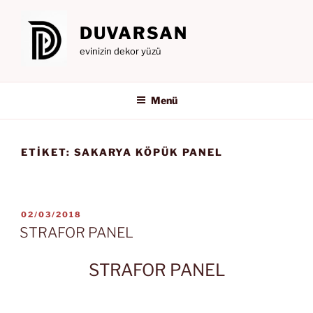
İçeriğe
geç
DUVARSAN
evinizin dekor yüzü
Menü
ETIKET:
SAKARYA KÖPÜK PANEL
YAYIM
02/03/2018
TARIHI
STRAFOR PANEL
STRAFOR PANEL