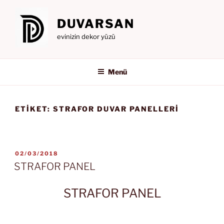
İçeriğe
geç
DUVARSAN
evinizin dekor yüzü
Menü
ETIKET:
STRAFOR DUVAR PANELLERI
YAYIM
02/03/2018
TARIHI
STRAFOR PANEL
STRAFOR PANEL