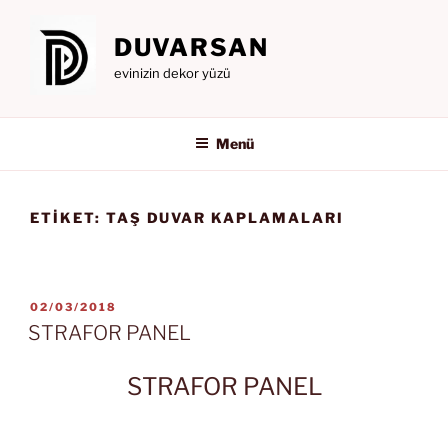
İçeriğe
geç
DUVARSAN
evinizin dekor yüzü
Menü
ETIKET:
TAŞ DUVAR KAPLAMALARI
YAYIM
02/03/2018
TARIHI
STRAFOR PANEL
STRAFOR PANEL