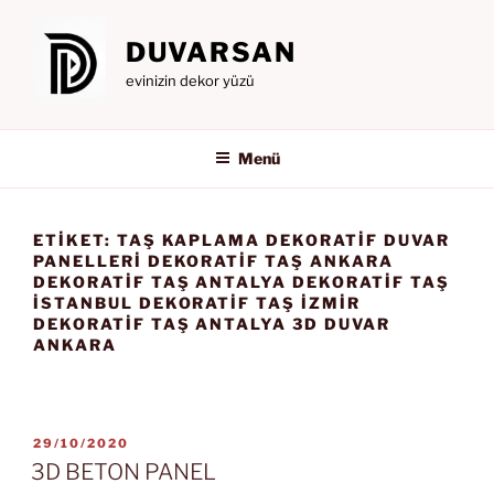
İçeriğe
geç
DUVARSAN
evinizin dekor yüzü
Menü
ETIKET:
TAŞ KAPLAMA DEKORATIF DUVAR
PANELLERI DEKORATIF TAŞ ANKARA
DEKORATIF TAŞ ANTALYA DEKORATIF TAŞ
ISTANBUL DEKORATIF TAŞ IZMIR
DEKORATIF TAŞ ANTALYA 3D DUVAR
ANKARA
YAYIM
29/10/2020
TARIHI
3D BETON PANEL