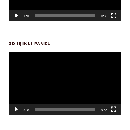
00:00
00:30
3D IŞIKLI PANEL
Video
oynatıcı
00:00
00:58