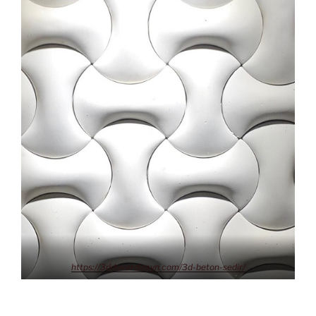
https://3dduvardizayn.com/3d-beton-sedir/