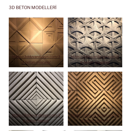
3D BETON MODELLERİ
https://3dduvardizayn.com/3
https://3dduvardizayn.com/3
d-beton-miscale/
d-beton-esagono/
https://3dduvardizayn.com/3
https://3dduvardizayn.com/3
d-beton-hipnoz/
d-beton-labirent/