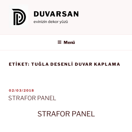
İçeriğe
geç
DUVARSAN
evinizin dekor yüzü
Menü
ETIKET:
TUĞLA DESENLI DUVAR KAPLAMA
YAYIM
02/03/2018
TARIHI
STRAFOR PANEL
STRAFOR PANEL