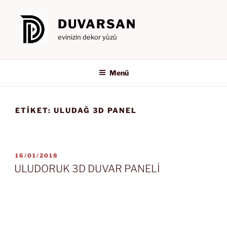
İçeriğe
geç
DUVARSAN
evinizin dekor yüzü
Menü
ETIKET:
ULUDAĞ 3D PANEL
YAYIM
16/01/2018
TARIHI
ULUDORUK 3D DUVAR PANELİ