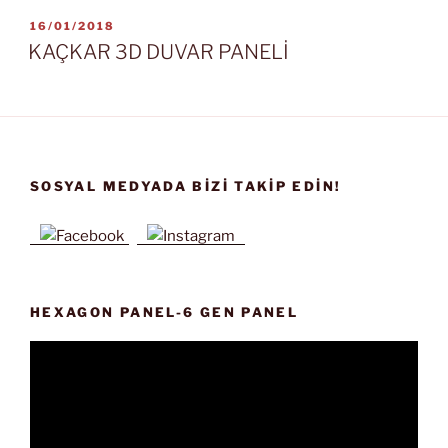
YAYIM
16/01/2018
TARIHI
KAÇKAR 3D DUVAR PANELİ
SOSYAL MEDYADA BIZI TAKIP EDIN!
HEXAGON PANEL-6 GEN PANEL
Video
oynatıcı