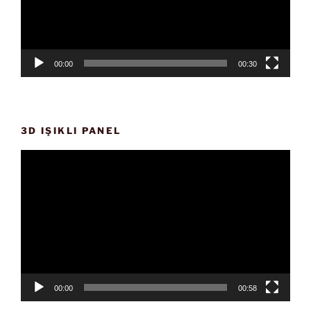
00:00
00:30
3D IŞIKLI PANEL
Video
oynatıcı
00:00
00:58