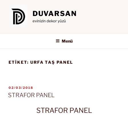
İçeriğe
geç
DUVARSAN
evinizin dekor yüzü
Menü
ETIKET:
URFA TAŞ PANEL
YAYIM
02/03/2018
TARIHI
STRAFOR PANEL
STRAFOR PANEL