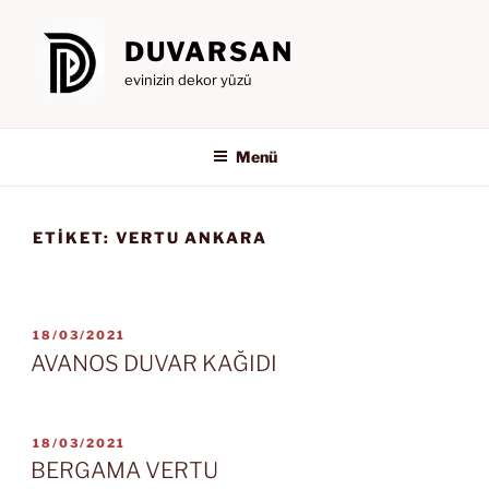
İçeriğe
geç
DUVARSAN
evinizin dekor yüzü
Menü
ETIKET:
VERTU ANKARA
YAYIM
18/03/2021
TARIHI
AVANOS DUVAR KAĞIDI
YAYIM
18/03/2021
TARIHI
BERGAMA VERTU