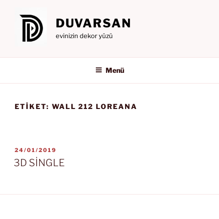
İçeriğe
geç
DUVARSAN
evinizin dekor yüzü
Menü
ETIKET:
WALL 212 LOREANA
YAYIM
24/01/2019
TARIHI
3D SİNGLE