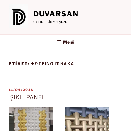
İçeriğe
geç
DUVARSAN
evinizin dekor yüzü
Menü
ETIKET:
ΦΩΤΕΙΝΌ ΠΊΝΑΚΑ
YAYIM
11/04/2018
TARIHI
IŞIKLI PANEL