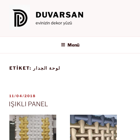
İçeriğe
geç
DUVARSAN
evinizin dekor yüzü
Menü
ETIKET:
لوحة الجدار
YAYIM
11/04/2018
TARIHI
IŞIKLI PANEL