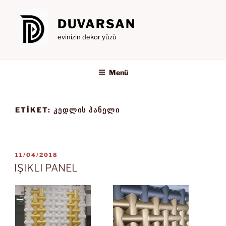
İçeriğe
geç
DUVARSAN
evinizin dekor yüzü
Menü
ETIKET:
ᲙᲔᲓᲚᲘᲡ ᲞᲐᲜᲔᲚᲘ
YAYIM
11/04/2018
TARIHI
IŞIKLI PANEL