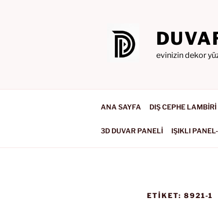
İçeriğe
geç
DUVA
evinizin dekor yü
ANA SAYFA
DIŞ CEPHE LAMBİRİ
3D DUVAR PANELİ
IŞIKLI PANEL
ETIKET:
8921-1