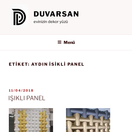
İçeriğe
geç
DUVARSAN
evinizin dekor yüzü
Menü
ETIKET:
AYDIN ISIKLI PANEL
YAYIM
11/04/2018
TARIHI
IŞIKLI PANEL