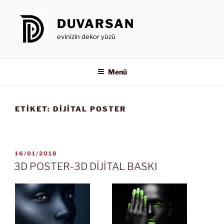
İçeriğe
geç
DUVARSAN
evinizin dekor yüzü
Menü
ETIKET:
DIJITAL POSTER
YAYIM
16/01/2018
TARIHI
3D POSTER-3D DİJİTAL BASKI