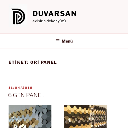
İçeriğe
geç
DUVARSAN
evinizin dekor yüzü
Menü
ETIKET:
GRI PANEL
YAYIM
11/04/2018
TARIHI
6 GEN PANEL