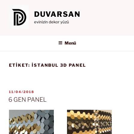
İçeriğe
geç
DUVARSAN
evinizin dekor yüzü
Menü
ETIKET:
ISTANBUL 3D PANEL
YAYIM
11/04/2018
TARIHI
6 GEN PANEL