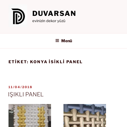
İçeriğe
geç
DUVARSAN
evinizin dekor yüzü
Menü
ETIKET:
KONYA ISIKLI PANEL
YAYIM
11/04/2018
TARIHI
IŞIKLI PANEL