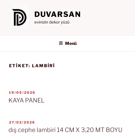
İçeriğe
geç
DUVARSAN
evinizin dekor yüzü
Menü
ETIKET:
LAMBİRİ
YAYIM
19/05/2026
TARIHI
KAYA PANEL
YAYIM
27/02/2026
TARIHI
dış cephe lambiri 14 CM X 3,20 MT BOYU