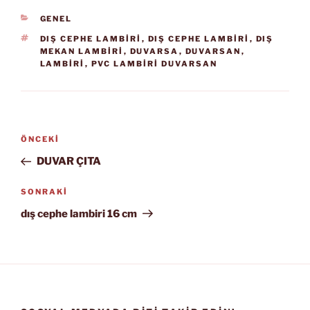
KATEGORILER
GENEL
ETIKETLER
DIŞ CEPHE LAMBİRİ
,
DIŞ CEPHE LAMBIRI
,
DIŞ
MEKAN LAMBIRI
,
DUVARSA
,
DUVARSAN
,
LAMBİRİ
,
PVC LAMBIRI DUVARSAN
Yazı
Önceki
ÖNCEKI
gezinmesi
Yazı
DUVAR ÇITA
Sonraki
SONRAKI
Yazı
dış cephe lambiri 16 cm