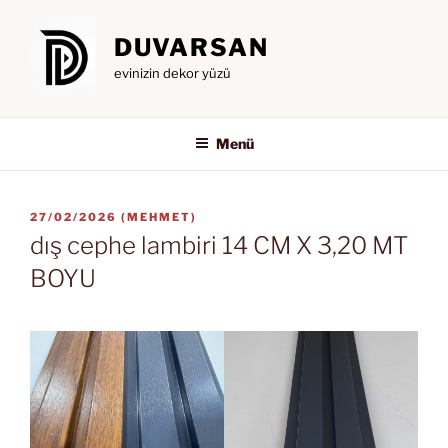
İçeriğe
geç
DUVARSAN
evinizin dekor yüzü
Menü
YAYIM
27/02/2026
(
MEHMET
)
TARIHI
dış cephe lambiri 14 CM X 3,20 MT
BOYU