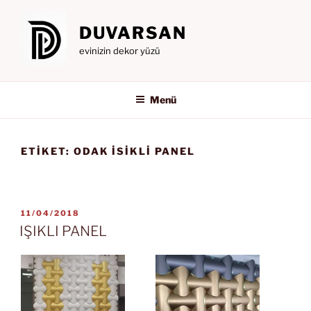
İçeriğe
geç
DUVARSAN
evinizin dekor yüzü
Menü
ETIKET:
ODAK ISIKLI PANEL
YAYIM
11/04/2018
TARIHI
IŞIKLI PANEL