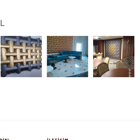
EL
DIN!
İLETIŞIM