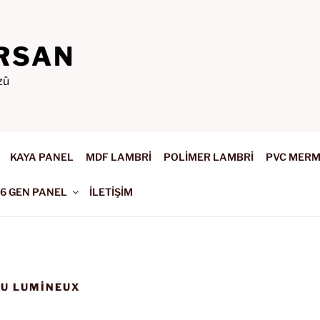
RSAN
zü
KAYA PANEL
MDF LAMBRİ
POLİMER LAMBRİ
PVC MER
-6 GEN PANEL
İLETİŞİM
U LUMINEUX