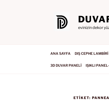
İçeriğe
geç
DUVA
evinizin dekor yü
ANA SAYFA
DIŞ CEPHE LAMBİRİ
3D DUVAR PANELİ
IŞIKLI PANEL
ETIKET:
PANNEA