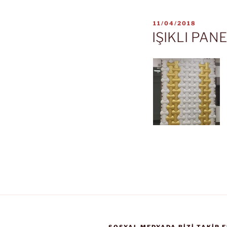
YAYIM
11/04/2018
TARIHI
IŞIKLI PAN
SOSYAL MEDYADA BIZI TAKIP E