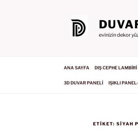
İçeriğe
geç
DUVA
evinizin dekor yü
ANA SAYFA
DIŞ CEPHE LAMBİRİ
3D DUVAR PANELİ
IŞIKLI PANEL
ETIKET:
SIYAH 