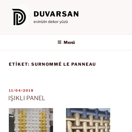
İçeriğe
geç
DUVARSAN
evinizin dekor yüzü
Menü
ETIKET:
SURNOMMÉ LE PANNEAU
YAYIM
11/04/2018
TARIHI
IŞIKLI PANEL