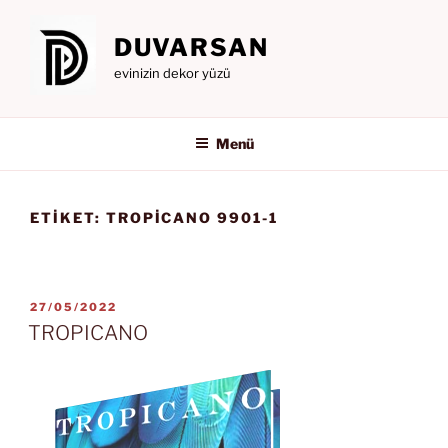
İçeriğe
geç
DUVARSAN
evinizin dekor yüzü
Menü
ETIKET:
TROPICANO 9901-1
YAYIM
27/05/2022
TARIHI
TROPICANO