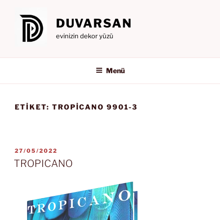
İçeriğe
geç
DUVARSAN
evinizin dekor yüzü
Menü
ETIKET:
TROPICANO 9901-3
YAYIM
27/05/2022
TARIHI
TROPICANO