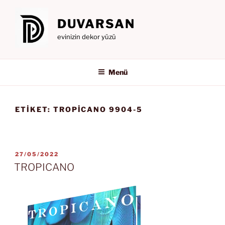
İçeriğe
geç
DUVARSAN
evinizin dekor yüzü
Menü
ETIKET:
TROPICANO 9904-5
YAYIM
27/05/2022
TARIHI
TROPICANO