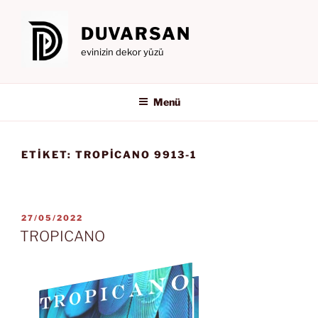
İçeriğe
geç
DUVARSAN
evinizin dekor yüzü
Menü
ETIKET:
TROPICANO 9913-1
YAYIM
27/05/2022
TARIHI
TROPICANO